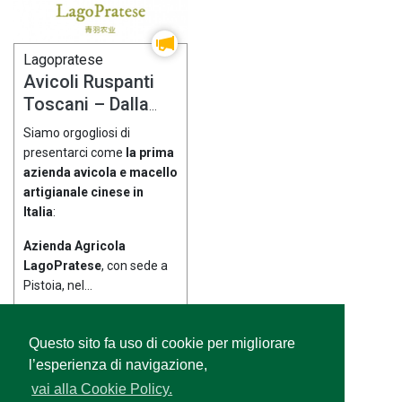
Lagopratese
Avicoli Ruspanti
Toscani – Dalla
Prima Azienda
Siamo orgogliosi di
Avicola Cinese in
presentarci come
la prima
Italia
azienda avicola e macello
artigianale cinese in
Italia
:
Azienda Agricola
LagoPratese
, con sede a
Pistoia, nel...
€ 25,00
Questo sito fa uso di cookie per migliorare
l’esperienza di navigazione,
vai alla Cookie Policy.