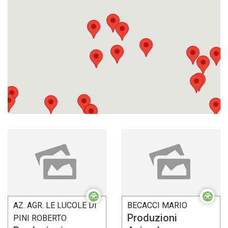
AZ. AGR. LE LUCOLE DI
BECACCI MARIO
Produzioni
PINI ROBERTO