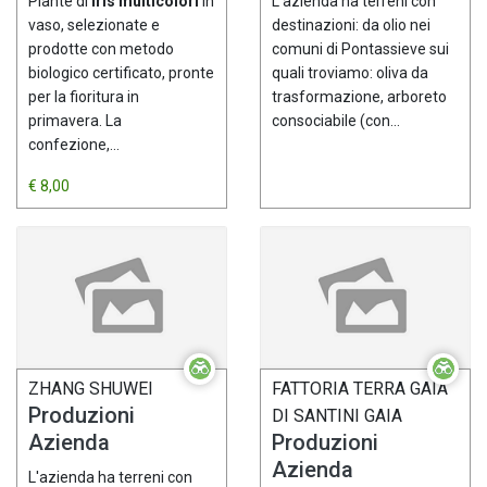
Piante di
Iris multicolori
in
L'azienda ha terreni con
confezioni
vaso, selezionate e
destinazioni: da olio nei
natalizie
prodotte con metodo
comuni di Pontassieve sui
biologico certificato, pronte
quali troviamo: oliva da
per la fioritura in
trasformazione, arboreto
primavera. La
consociabile (con...
confezione,...
€ 8,00
ZHANG SHUWEI
FATTORIA TERRA GAIA
Produzioni
DI SANTINI GAIA
Azienda
Produzioni
Azienda
L'azienda ha terreni con