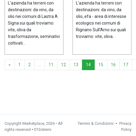
L'azienda ha terreni con
L'azienda ha terreni con
destinazioni: da vino, da
destinazioni: da vino, da
olio nei comuni di Lastra A
olio, efa - area di interesse
Signa sui quali troviamo:
ecologico nei comuni di
vite, oliva da
Rignano Sull'Arno sui quali
trasformazione, seminativi
troviamo: vite, oliva...
coltivati...
«
1
2
...
11
12
13
14
15
16
17
Copyright Marketplace, 2026 • All
Termini & Condizioni
•
Privacy
rights reserved
•
01Sistemi
Policy