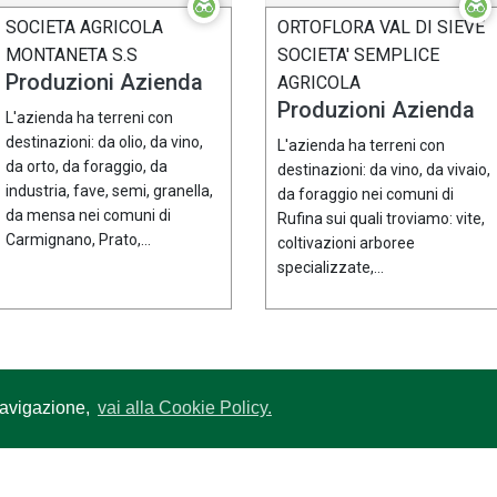
SOCIETA AGRICOLA
ORTOFLORA VAL DI SIEVE
MONTANETA S.S
SOCIETA' SEMPLICE
Produzioni Azienda
AGRICOLA
Produzioni Azienda
L'azienda ha terreni con
destinazioni: da olio, da vino,
L'azienda ha terreni con
da orto, da foraggio, da
destinazioni: da vino, da vivaio,
industria, fave, semi, granella,
da foraggio nei comuni di
da mensa nei comuni di
Rufina sui quali troviamo: vite,
Carmignano, Prato,...
coltivazioni arboree
specializzate,...
 navigazione,
vai alla Cookie Policy.
served
•
01Sistemi