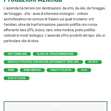
L'azienda ha terreni con destinazioni: da orto, da olio, da foraggio,
da foraggio - efa - area di interesse ecologico - colture
azotofissatrici nei comuni di Vaiano sui quali troviamo: orti
familiari, oliva da trasformazione, pascolo polifita con roccia
affiorante tara 20%, bosco, tare, erba medica, prato polifita
coltivati in modi: biologico. L'azienda offre prodotti del tipo: olio; in
particolare olio di oliva.
ORTI FAMILIARI
OLIVA DA TRASFORMAZIONE
PASCOLO POLIFITA CON ROCCIA AFFIORANTE TARA 20%
BOSCO
TARE
ERBA MEDICA
PRATO POLIFITA
OLIO
OLIO DI OLIVA