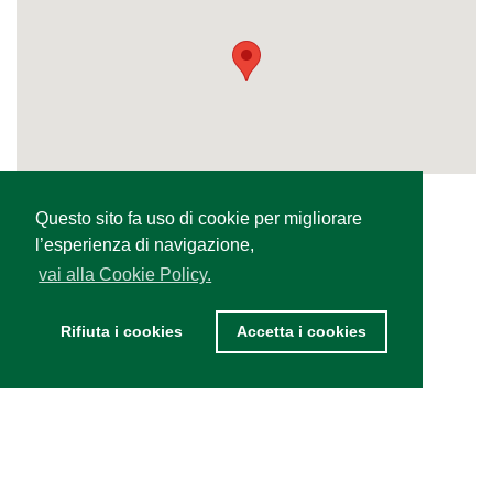
Questo sito fa uso di cookie per migliorare
Condividi
l’esperienza di navigazione,
vai alla Cookie Policy.
Rifiuta i cookies
Accetta i cookies
Copyright Marketplace, 2026 • All
Termini & Condizioni
•
Privacy
rights reserved
•
01Sistemi
Policy