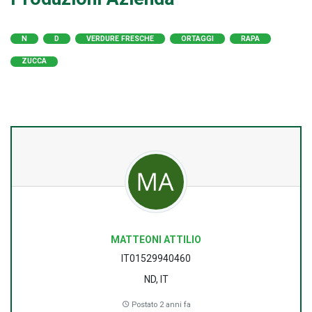
N
D
VERDURE FRESCHE
ORTAGGI
RAPA
ZUCCA
MATTEONI ATTILIO
IT01529940460
ND, IT
Postato 2 anni fa