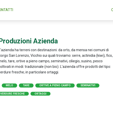
ONTATTI
Produzioni Azienda
L'azienda ha terreni con destinazioni: da orto, da mensa nei comuni di
orgo San Lorenzo, Vicchio sui quali troviamo: serre, actinidia (kiwi), fico,
elo, tare, ortive a pieno campo, seminativi, ciliegio, susino, pesco
oltivati in modi: tradizionale (non bio). L'azienda offre prodotti del tipo:
erdure fresche; in particolare ortaggi.
MELO
TARE
ORTIVE A PIENO CAMPO
SEMINATIVI
VERDURE FRESCHE
ORTAGGI