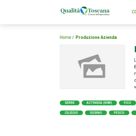
C
Home
Produzione Azienda
B
m
c
v
SERRE
ACTINIDIA (KIWI)
FICO
CILIEGIO
SUSINO
PESCO