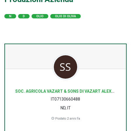
N
D
OLIO
OLIO DI OLIVA
SOC. AGRICOLA VAZART & SONS DI VAZART ALEXANDER E C. S.N.C.
IT07130660488
ND, IT
Postato 2 anni fa