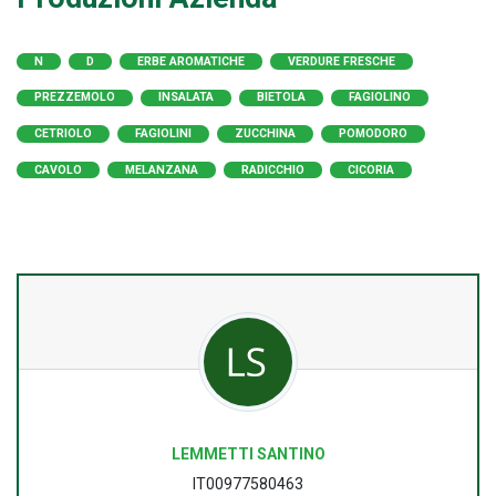
N
D
ERBE AROMATICHE
VERDURE FRESCHE
PREZZEMOLO
INSALATA
BIETOLA
FAGIOLINO
CETRIOLO
FAGIOLINI
ZUCCHINA
POMODORO
CAVOLO
MELANZANA
RADICCHIO
CICORIA
LEMMETTI SANTINO
IT00977580463