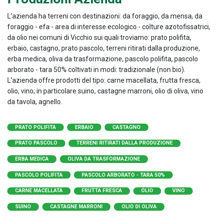
L'azienda ha terreni con destinazioni: da foraggio, da mensa, da
foraggio - efa - area di interesse ecologico - colture azotofissatrici,
da olio nei comuni di Vicchio sui quali troviamo: prato polifita,
erbaio, castagno, prato pascolo, terreni ritirati dalla produzione,
erba medica, oliva da trasformazione, pascolo polifita, pascolo
arborato - tara 50% coltivati in modi: tradizionale (non bio).
L'azienda offre prodotti del tipo: carne macellata, frutta fresca,
olio, vino; in particolare suino, castagne marroni, olio di oliva, vino
da tavola, agnello.
PRATO POLIFITA
ERBAIO
CASTAGNO
PRATO PASCOLO
TERRENI RITIRATI DALLA PRODUZIONE
ERBA MEDICA
OLIVA DA TRASFORMAZIONE
PASCOLO POLIFITA
PASCOLO ARBORATO - TARA 50%
CARNE MACELLATA
FRUTTA FRESCA
OLIO
VINO
SUINO
CASTAGNE MARRONI
OLIO DI OLIVA