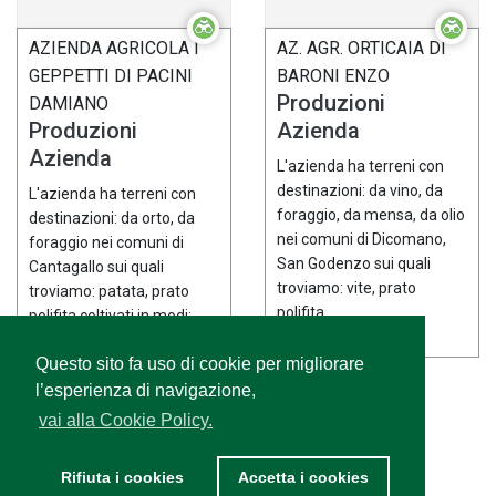
AZIENDA AGRICOLA I
AZ. AGR. ORTICAIA DI
GEPPETTI DI PACINI
BARONI ENZO
Produzioni
DAMIANO
Produzioni
Azienda
Azienda
L'azienda ha terreni con
destinazioni: da vino, da
L'azienda ha terreni con
foraggio, da mensa, da olio
destinazioni: da orto, da
nei comuni di Dicomano,
foraggio nei comuni di
San Godenzo sui quali
Cantagallo sui quali
troviamo: vite, prato
troviamo: patata, prato
polifita,...
polifita coltivati in modi:...
Questo sito fa uso di cookie per migliorare
l’esperienza di navigazione,
vai alla Cookie Policy.
Rifiuta i cookies
Accetta i cookies