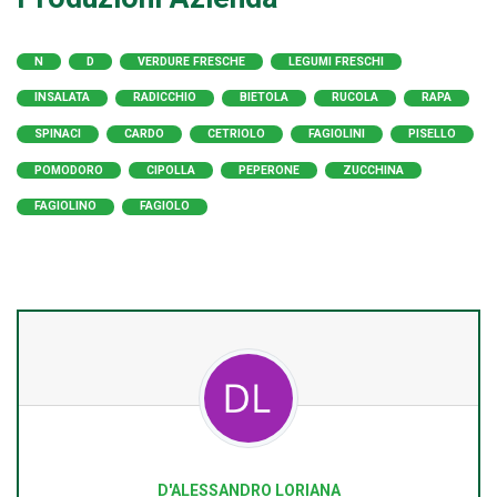
N
D
VERDURE FRESCHE
LEGUMI FRESCHI
INSALATA
RADICCHIO
BIETOLA
RUCOLA
RAPA
SPINACI
CARDO
CETRIOLO
FAGIOLINI
PISELLO
POMODORO
CIPOLLA
PEPERONE
ZUCCHINA
FAGIOLINO
FAGIOLO
D'ALESSANDRO LORIANA