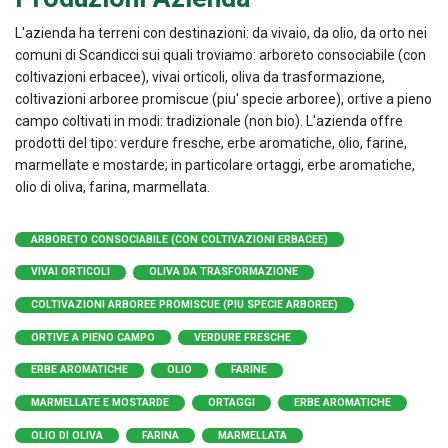
L'azienda ha terreni con destinazioni: da vivaio, da olio, da orto nei
comuni di Scandicci sui quali troviamo: arboreto consociabile (con
coltivazioni erbacee), vivai orticoli, oliva da trasformazione,
coltivazioni arboree promiscue (piu' specie arboree), ortive a pieno
campo coltivati in modi: tradizionale (non bio). L'azienda offre
prodotti del tipo: verdure fresche, erbe aromatiche, olio, farine,
marmellate e mostarde; in particolare ortaggi, erbe aromatiche,
olio di oliva, farina, marmellata.
ARBORETO CONSOCIABILE (CON COLTIVAZIONI ERBACEE)
VIVAI ORTICOLI
OLIVA DA TRASFORMAZIONE
COLTIVAZIONI ARBOREE PROMISCUE (PIU SPECIE ARBOREE)
ORTIVE A PIENO CAMPO
VERDURE FRESCHE
ERBE AROMATICHE
OLIO
FARINE
MARMELLATE E MOSTARDE
ORTAGGI
ERBE AROMATICHE
OLIO DI OLIVA
FARINA
MARMELLATA