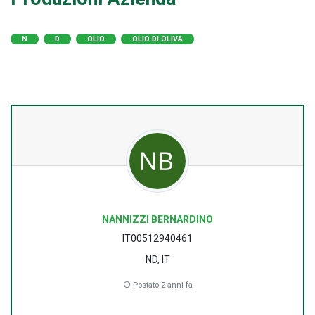
N
D
OLIO
OLIO DI OLIVA
NANNIZZI BERNARDINO
IT00512940461
ND, IT
Postato 2 anni fa