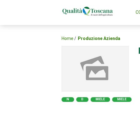
C
Home
Produzione Azienda
N
D
MIELE
MIELE