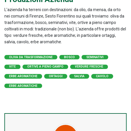
L'azienda ha terreni con destinazioni: da olio, da mensa, da orto
nei comuni di Firenze, Sesto Fiorentino sui quali troviamo: oliva da
trasformazione, bosco, seminativi, vite, ortive a pieno campo
coltivati in modi: tradizionale (non bio). L'azienda offre prodotti del
tipo: verdure fresche, erbe aromatiche; in particolare ortaggi,
salvia, cavolo, erbe aromatiche.
OLIVA DA TRASFORMAZIONE
BOSCO
SEMINATIVI
VITE
ORTIVE A PIENO CAMPO
VERDURE FRESCHE
ERBE AROMATICHE
ORTAGGI
SALVIA
CAVOLO
ERBE AROMATICHE