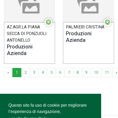
AZ.AGR.LA PIANA
PALMIERI CRISTINA
Produzioni
SECCA DI PONZUOLI
Azienda
ANTONELLO
Produzioni
Azienda
«
1
2
3
4
5
6
7
8
9
10
11
»
Questo sito fa uso di cookie per migliorare
l’esperienza di navigazione,