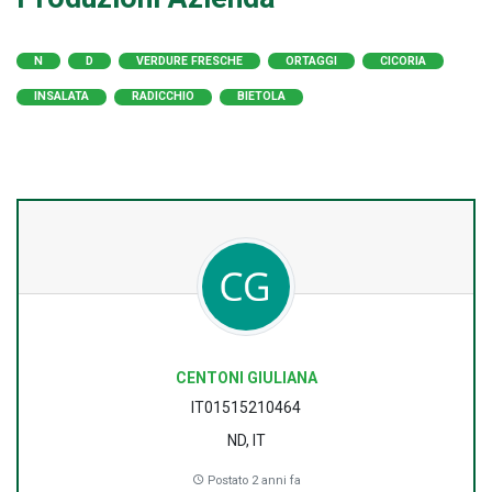
N
D
VERDURE FRESCHE
ORTAGGI
CICORIA
INSALATA
RADICCHIO
BIETOLA
CENTONI GIULIANA
IT01515210464
ND, IT
Postato 2 anni fa